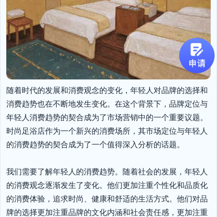
随着时代的发展和消费观念的变化，年轻人对品牌的选择和
消费趋势也在不断地发生变化。在这个背景下，品牌定位与
年轻人消费趋势的契合成为了市场营销中的一个重要议题。
时尚足浴店作为一个新兴的消费场所，其市场定位与年轻人
的消费趋势的契合成为了一个值得深入分析的话题。

我们需要了解年轻人的消费趋势。随着社会的发展，年轻人
的消费观念逐渐发生了变化。他们更加注重个性化和品质化
的消费体验，追求时尚、健康和舒适的生活方式。他们对品
牌的选择更加注重品牌的文化内涵和社会责任感，更加注重